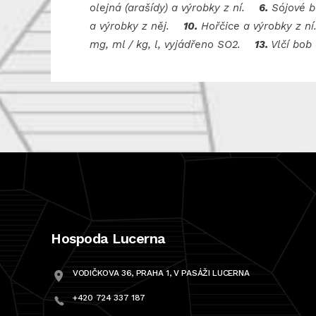
olejná (arašídy) a výrobky z ní.
6.
Sójové b
a výrobky z něj.
10.
Hořčice a výrobky z 
mg, ml / kg, l, vyjádřeno SO2.
13.
Vlčí bob
Hospoda Lucerna
VODIČKOVA 36, PRAHA 1, V PASÁŽI LUCERNA
+420 724 337 187