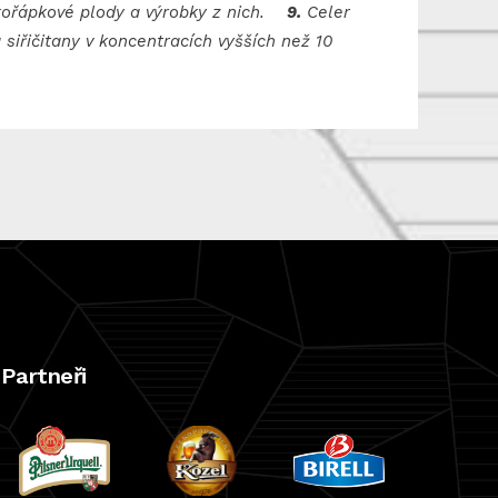
ořápkové plody a výrobky z nich.
9.
Celer
a siřičitany v koncentracích vyšších než 10
Partneři