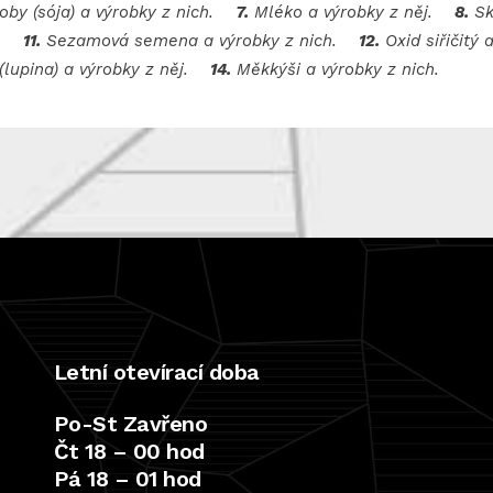
oby (sója) a výrobky z nich.
7.
Mléko a výrobky z něj.
8.
Sk
ní.
11.
Sezamová semena a výrobky z nich.
12.
Oxid siřičitý 
 (lupina) a výrobky z něj.
14.
Měkkýši a výrobky z nich.
Letní otevírací doba
Po-St Zavřeno
Čt 18 – 00 hod
Pá 18 – 01 hod